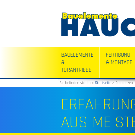
BAUELEMENTE
FERTIGUNG
&
& MONTAGE
TORANTRIEBE
Sie befinden sich hier:
Startseite
⁄
Referenzen
ERFAHRUNG
AUS MEIST