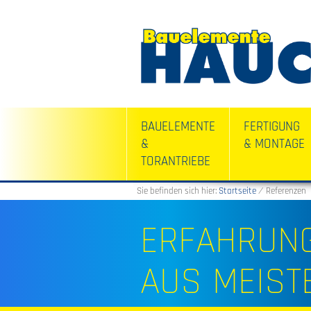
BAUELEMENTE
FERTIGUNG
&
& MONTAGE
TORANTRIEBE
Sie befinden sich hier:
Startseite
⁄
Referenzen
ERFAHRUNG
AUS MEIST