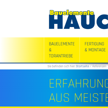
BAUELEMENTE
FERTIGUNG
&
& MONTAGE
TORANTRIEBE
Sie befinden sich hier:
Startseite
⁄
Referenzen
ERFAHRUNG
AUS MEIST