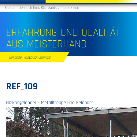
Sie befinden sich hier:
Startseite
⁄
Referenzen
ERFAHRUNG UND QUALITÄT
AUS MEISTERHAND
VERTRIEB · MONTAGE · SERVICE
REF_109
Balkongeländer – Metalltreppe und Geländer